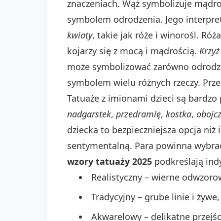
znaczeniach. Wąż symbolizuje mądroś
symbolem odrodzenia. Jego interpre
kwiaty
, takie jak róże i winorośl. Ró
kojarzy się z mocą i mądrością.
Krzyż
może symbolizować zarówno odrodzen
symbolem wielu różnych rzeczy. Prz
Tatuaże z imionami dzieci są bardzo 
nadgarstek
,
przedramię
,
kostka
,
obojc
dziecka to bezpieczniejsza opcja ni
sentymentalną. Para powinna wybrać 
wzory tatuaży 2025
podkreślają ind
Realistyczny – wierne odwzorowa
Tradycyjny – grube linie i żywe
Akwarelowy – delikatne przejśc