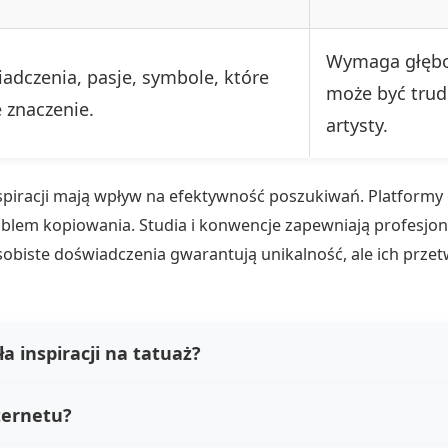
Wymaga głębok
adczenia, pasje, symbole, które
może być trud
e znaczenie.
artysty.
nspiracji mają wpływ na efektywność poszukiwań. Platformy 
lem kopiowania. Studia i konwencje zapewniają profesjona
sobiste doświadczenia gwarantują unikalność, ale ich prz
ła inspiracji na tatuaż?
ternetu?