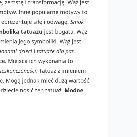
, zemstę i transformację. Wąż jest
 motyw. Inne popularne motywy to
reprezentuje siłę i odwagę.
Smok
mbolika tatuażu
jest bogata. Wąż
ienia jego symboliki. Wąż jest
ionami dzieci
i
tatuaże dla par
.
ce. Miejsca ich wykonania to
ieskończoności
. Tatuaż z imieniem
sje. Mogą jednak mieć dużą wartość
dziecie nosić ten tatuaż.
Modne