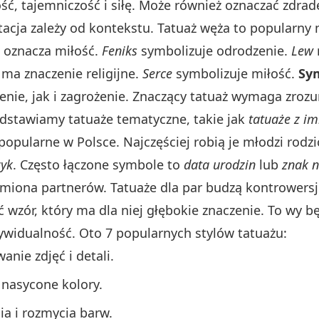
ć, tajemniczość i siłę. Może również oznaczać zdradę
tacja zależy od kontekstu. Tatuaż węża to popularny
ża oznacza miłość.
Feniks
symbolizuje odrodzenie.
Lew
ma znaczenie religijne.
Serce
symbolizuje miłość.
Sy
ie, jak i zagrożenie. Znaczący tatuaż wymaga zrozum
edstawiamy tatuaże tematyczne, takie jak
tatuaże z im
popularne w Polsce. Najczęściej robią je młodzi rodzi
zyk
. Często łączone symbole to
data urodzin
lub
znak n
ż imiona partnerów. Tatuaże dla par budzą kontrower
wzór, który ma dla niej głębokie znaczenie. To wy bę
ywidualność. Oto 7 popularnych stylów tatuażu:
nie zdjęć i detali.
, nasycone kolory.
ia i rozmycia barw.