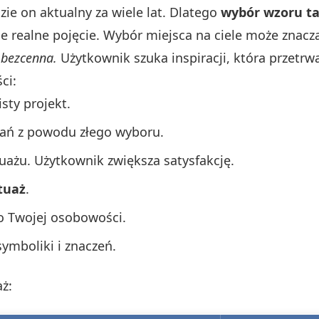
ie on aktualny za wiele lat. Dlatego
wybór wzoru t
e realne pojęcie. Wybór miejsca na ciele może znacz
 bezcenna.
Użytkownik szuka inspiracji, która przetrw
ci:
sty projekt.
wań z powodu złego wyboru.
tuażu. Użytkownik zwiększa satysfakcję.
tuaż
.
do Twojej osobowości.
mboliki i znaczeń.
aż: