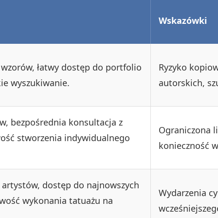
Wskazówki
zorów, łatwy dostęp do portfolio
Ryzyko kopiow
kie wyszukiwanie.
autorskich, s
ów, bezpośrednia konsultacja z
Ograniczona l
wość stworzenia indywidualnego
konieczność wi
 artystów, dostęp do najnowszych
Wydarzenia cy
iwość wykonania tatuażu na
wcześniejszeg