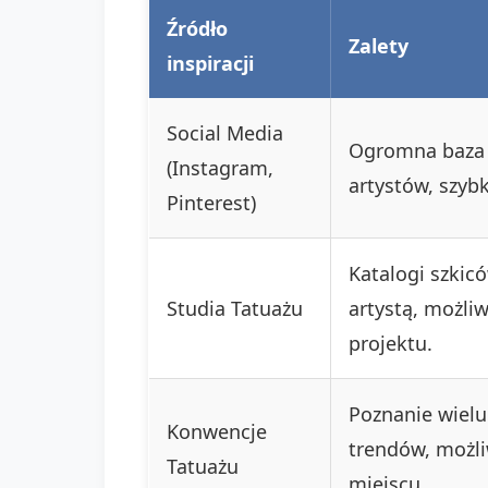
Źródło
Zalety
inspiracji
Social Media
Ogromna baza w
(Instagram,
artystów, szyb
Pinterest)
Katalogi szkic
Studia Tatuażu
artystą, możli
projektu.
Poznanie wielu
Konwencje
trendów, możl
Tatuażu
miejscu.