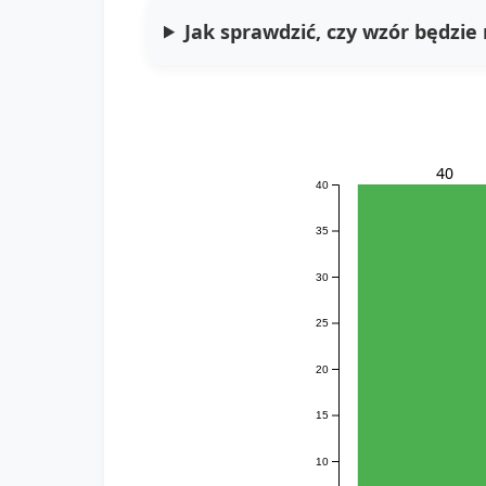
Jak sprawdzić, czy wzór będzie
40
40
35
30
25
20
15
10