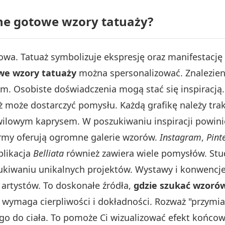
lne gotowe wzory tatuaży?
owa. Tatuaż symbolizuje ekspresję oraz manifestację
we wzory tatuaży
można spersonalizować. Znalezien
m. Osobiste doświadczenia mogą stać się inspiracją.
ż może dostarczyć pomysłu. Każdą grafikę należy tra
wilowym kaprysem. W poszukiwaniu inspiracji powini
ormy oferują ogromne galerie wzorów.
Instagram
,
Pint
plikacja
Belliata
również zawiera wiele pomysłów. Stud
ukiwaniu unikalnych projektów. Wystawy i konwencje
 artystów. To doskonałe źródła,
gdzie szukać wzoró
i wymaga cierpliwości i dokładności. Rozważ "przymia
 go do ciała. To pomoże Ci wizualizować efekt końco