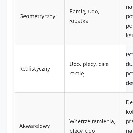
na
Ramię, udo,
Geometryczny
po
łopatka
po
ksz
Po
Udo, plecy, całe
du
Realistyczny
ramię
po
det
De
ko
Wnętrze ramienia,
pr
Akwarelowy
plecy, udo
na