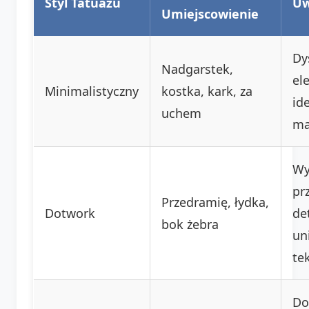
Styl Tatuażu
Uw
Umiejscowienie
Dy
Nadgarstek,
el
Minimalistyczny
kostka, kark, za
id
uchem
ma
W
pr
Przedramię, łydka,
Dotwork
de
bok żebra
un
te
Do