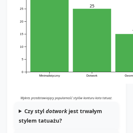
25
25
20
15
10
5
0
Minimalistyczny
Dotwork
Geome
Wykres przedstawiający popularność stylów konturu kota tatuaż.
Czy styl
dotwork
jest trwałym
stylem tatuażu?