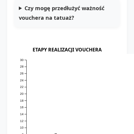
Czy mogę przedłużyć ważność
vouchera na tatuaż?
ETAPY REALIZACJI VOUCHERA
30
28
26
24
22
20
18
16
14
12
10