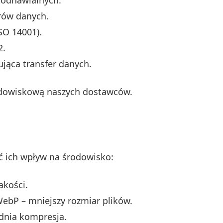
ł odnawialnych.
rów danych.
SO 14001).
2.
ująca transfer danych.
rodowiskową naszych dostawców.
ć ich wpływ na środowisko:
akości.
ebP – mniejszy rozmiar plików.
dnia kompresja.