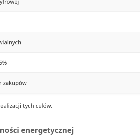
yfrowej
wialnych
25%
h zakupów
alizacji tych celów.
wności energetycznej