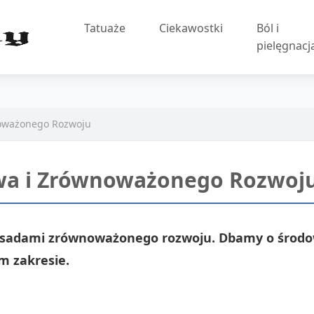
Tatuaże
Ciekawostki
Ból i
pielęgnacj
noważonego Rozwoju
owa i Zrównoważonego Rozwoj
z zasadami zrównoważonego rozwoju. Dbamy o środ
m zakresie.