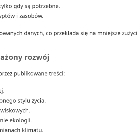
 tylko gdy są potrzebne.
yptów i zasobów.
erowanych danych, co przekłada się na mniejsze zużyci
ażony rozwój
zez publikowane treści:
j.
nego stylu życia.
owiskowych.
ie ekologii.
zmianach klimatu.