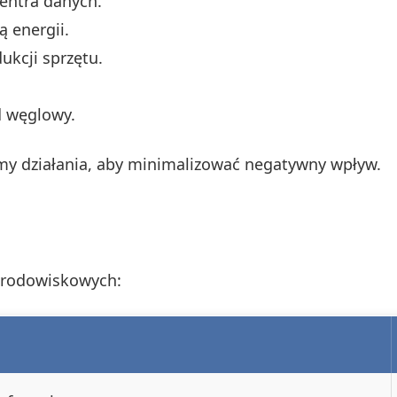
centra danych.
 energii.
kcji sprzętu.
d węglowy.
y działania, aby minimalizować negatywny wpływ.
środowiskowych: